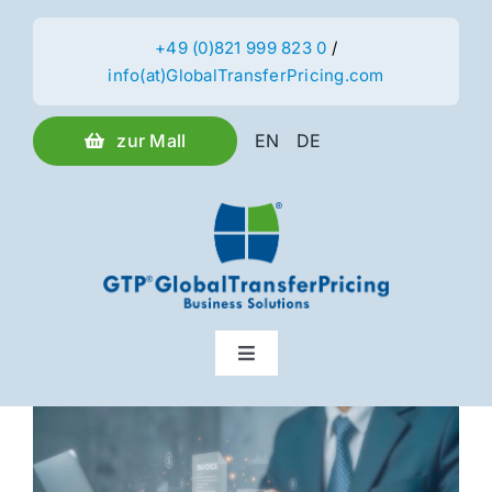
Skip
to
+49 (0)821 999 823 0
/
info(at)GlobalTransferPricing.com
content
zur Mall
EN
DE
Toggle
Navigation
Leistungen
Kunden