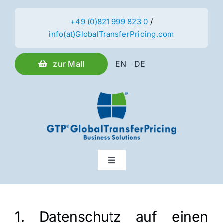
Skip
to
+49 (0)821 999 823 0
/
info(at)GlobalTransferPricing.com
content
zur Mall
EN
DE
Toggle
Navigation
Leistungen
1. Datenschutz auf einen
Kunden